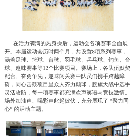
在活力满满的热身操后，运动会各项赛事全面展
开。本届运动会历时两个月，共设置8项系列赛事，
涵盖足球、篮球、台球、羽毛球、乒乓球、钓鱼、台
球、趣味赛事等12个比赛项目。赛场上，各队伍默契
配合、奋勇争先，趣味闯关赛中队员们携手跨越障
碍，同心击鼓项目里众人齐力颠球，腰旗大战中选手
灵活攻防，每一项赛事都充满欢声笑语与竞技激情。
场外加油声、喝彩声此起彼伏，充分展现了 “聚力同
心” 的活动主题。