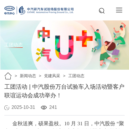
工团动态
新闻动态
党建风采
工团动态
工团活动 | 中汽股份万台试验车入场活动暨客户
联谊运动会成功举办！
2025-10-31
241
金秋送爽，硕果盈枝。10 月 31 日，中汽股份 “聚