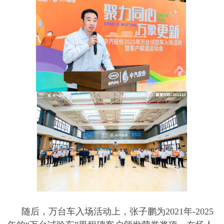
随后，万台车入场活动上，张子鹏为2021年-2025