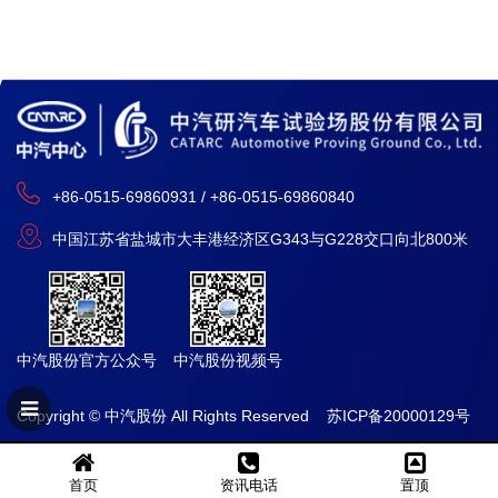
+86-0515-69860931 / +86-0515-69860840
中国江苏省盐城市大丰港经济区G343与G228交口向北800米
中汽股份官方公众号
中汽股份视频号
Copyright © 中汽股份 All Rights Reserved
苏ICP备20000129号
首页
资讯电话
置顶