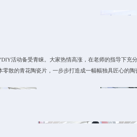
”DIY活动备受青睐。大家热情高涨，在老师的指导下充
本零散的青花陶瓷片，一步步打造成一幅幅独具匠心的陶