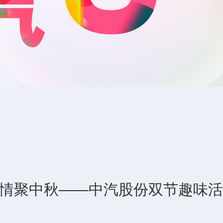
诞，情聚中秋——中汽股份双节趣味