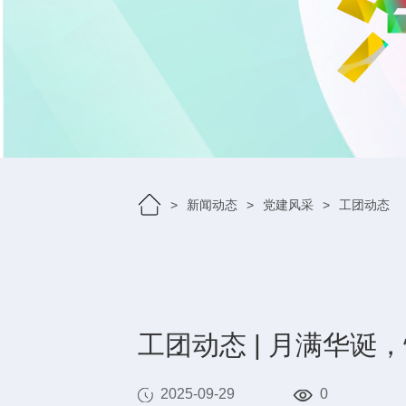
新闻动态
党建风采
工团动态
工团动态 | 月满华
2025-09-29
0