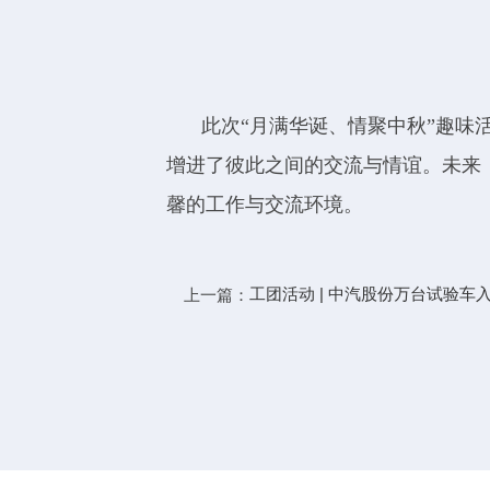
此次“月满华诞、情聚中秋”趣
增进了彼此之间的交流与情谊。未来
馨的工作与交流环境。
上一篇：