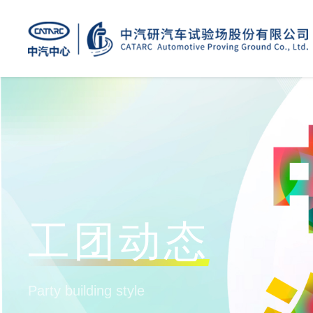
工团动态
Party building style