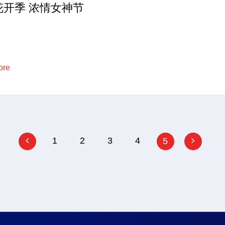
花开季 浓情女神节
ore
1
2
3
4
5