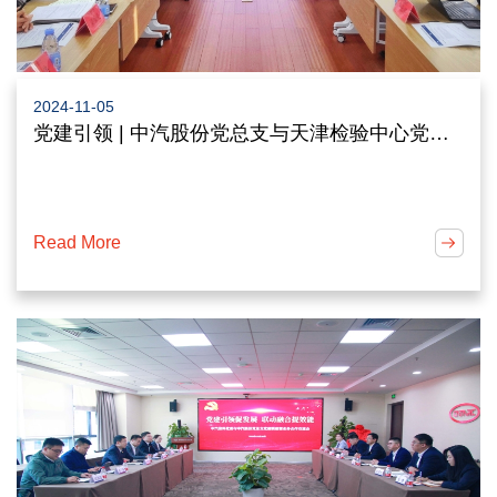
2024-11-05
党建引领 | 中汽股份党总支与天津检验中心党委开展党建联建暨业务合作交流
Read More