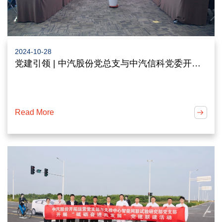
2024-10-28
党建引领 | 中汽股份党总支与中汽信科党委开展党建联建暨业务合作交流
Read More