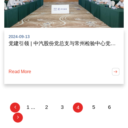
2024-09-13
党建引领 | 中汽股份党总支与常州检验中心党总支开展党建联建活动
Read More
1 ...
2
3
5
6
4