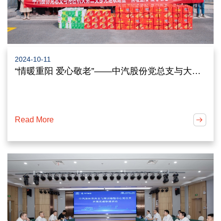
2024-10-11
“情暖重阳 爱心敬老”——中汽股份党总支与大丰港经济区机关第二支部开展党建联建暨敬老主题党日活动
Read More