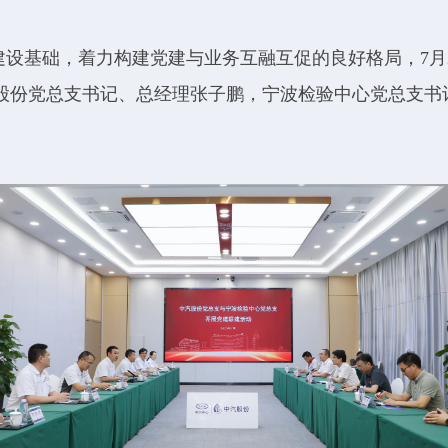
设基础，着力构建党建与业务互融互促的良好格局，7月
股份党总支书记、总经理张子鹏，宁波检验中心党总支书