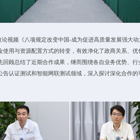
政论视频《八项规定改变中国-成为促进高质量发展强大动
金使用与资源配置方式的转变，有效净化了政商关系、优
先回顾总结了近期合作成果，继而围绕各自业务优势、行
公告认证测试和智能网联测试领域，深入探讨深化合作的