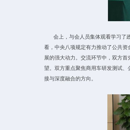
会上，与会人员集体观看学习了
看，中央八项规定有力推动了公共资
展的强大动力。交流环节中，双方首
望。双方重点聚焦商用车研发测试、
接与深度融合的方向。