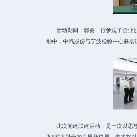
活动期间，郭勇一行参观了企业
动中，中汽股份与宁波检验中心驻场
此次党建联建活动，是一次以思