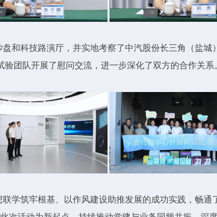
沙盘和科技路演厅，并实地考察了中汽股份长三角（盐城
试验团队开展了慰问交流，进一步深化了双方的合作关系
想联学筑牢根基、以作风建设助推发展的成功实践，畅通了