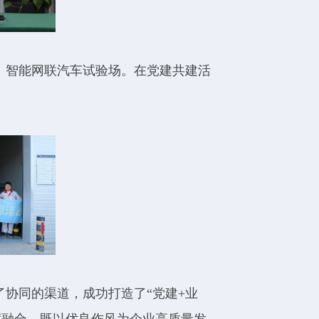
）智能网联汽车试验场。在党建共建活
。
协同的渠道，成功打造了“党建+业