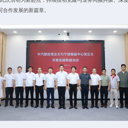
以此次活动为新起点，持续推动党建与业务同频共振、深
写合作发展的新篇章。