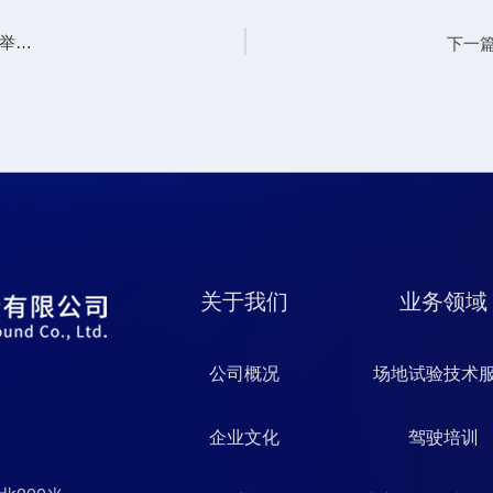
党建引领 | 中汽股份党总支成功举办“光影映党史，励心赴新程”红色观影主题党日活动
下一
关于我们
业务领域
公司概况
场地试验技术
企业文化
驾驶培训