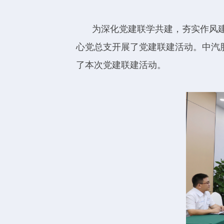
为深化党建联学共建，夯实作风建
心党总支开展了党建联建活动。中汽
了本次党建联建活动。