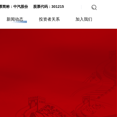
票简称：中汽股份 股票代码：301215
新闻动态
投资者关系
加入我们